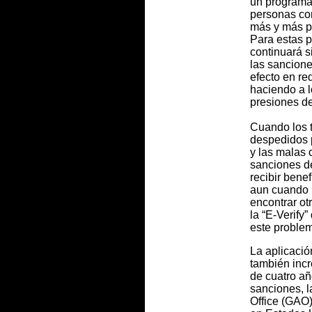
un programa 
personas con
más y más p
Para estas p
continuará s
las sancion
efecto en re
haciendo a l
presiones d
Cuando los 
despedidos p
y las malas 
sanciones d
recibir bene
aun cuando p
encontrar ot
la “E-Verify”
este proble
La aplicación
también inc
de cuatro a
sanciones, l
Office (GAO