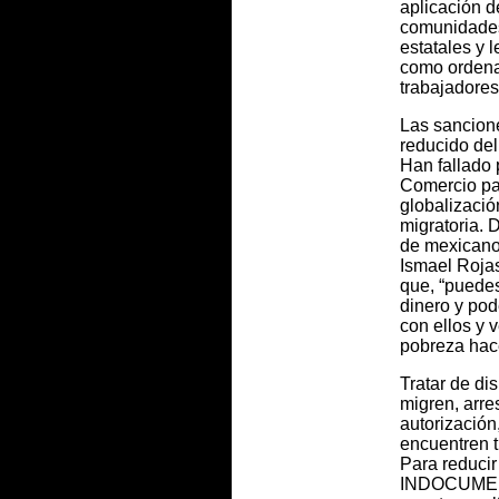
aplicación d
comunidades
estatales y l
como ordenan
trabajadores
Las sancion
reducido del
Han fallado 
Comercio pa
globalizació
migratoria. 
de mexicano
Ismael Rojas
que, “puedes
dinero y pod
con ellos y 
pobreza hace
Tratar de di
migren, arre
autorización
encuentren t
Para reducir
INDOCUMENT