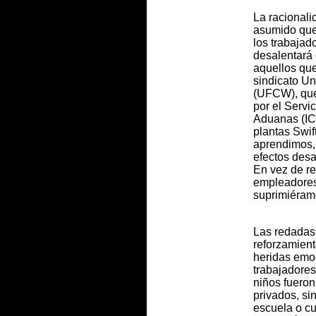
La racional
asumido que
los trabajad
desalentará 
aquellos qu
sindicato U
(UFCW), que
por el Servi
Aduanas (ICE
plantas Swift
aprendimos, 
efectos desa
En vez de re
empleadores
suprimiéram
Las redadas 
reforzamient
heridas emoc
trabajadores
niños fuero
privados, si
escuela o cu