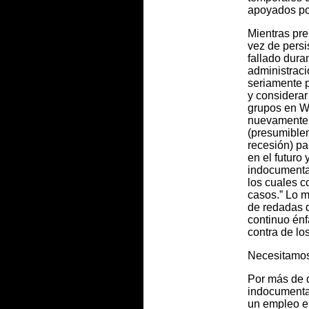
apoyados po
Mientras pre
vez de persi
fallado duran
administrac
seriamente p
y considerar
grupos en W
nuevamente o
(presumiblem
recesión) p
en el futuro
indocumenta
los cuales c
casos.” Lo 
de redadas d
continuo énf
contra de lo
Necesitamos 
Por más de 
indocumenta
un empleo e