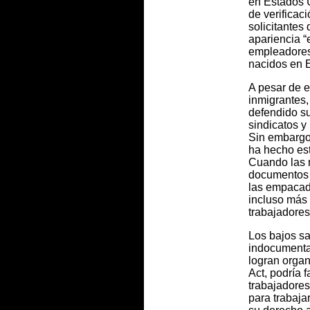
en Estados U
de verificac
solicitantes
apariencia “
empleadores,
nacidos en 
A pesar de e
inmigrantes,
defendido s
sindicatos y
Sin embargo
ha hecho est
Cuando las r
documentos a
las empacado
incluso más 
trabajadores
Los bajos sa
indocumenta
logran orga
Act, podría f
trabajadores
para trabaja