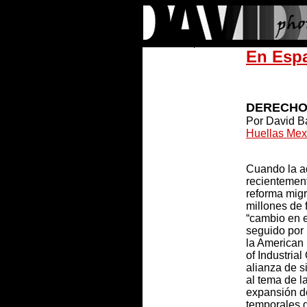
En Esp
DERECHO
Por David B
Huellas Mex
Cuando la a
recientemen
reforma migr
millones de 
“cambio en e
seguido por
la American
of Industria
alianza de s
al tema de l
expansión d
temporales 