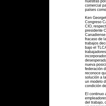
nuestras pol
comercial p
países como
Ken Georget
Congreso Ca
CIO, respect
presidente O
Canadiense,
fracaso de l
trabajos de
bajo el TLC
trabajadores
incorporado
desesperada 
nueva posici
federación d
reconoce qu
solución a l
un modelo de
condición de
El continuo 
empleadores
del trabajo,