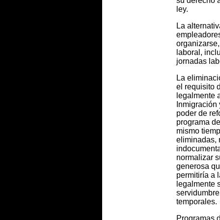
su derecho 
ley.
La alternati
empleadores,
organizarse,
laboral, incl
jornadas lab
La eliminaci
el requisito
legalmente a
Inmigración 
poder de refo
programa de 
mismo tiemp
eliminadas,
indocumenta
normalizar s
generosa que
permitiría a 
legalmente s
servidumbre
temporales.
Programas d