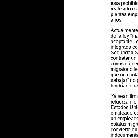
esta prohibi
realizado r
plantas emp
años.
Actualmente
de la ley “m
aceptable –
integrada co
Seguridad S
contratar ún
cuyos númer
migratorio le
que no conta
trabajar” no
tendrían que
Ya sean fir
refuerzan lo
Estados Uni
empleadores-
un empleador
estatus migra
convierte en
indocumenta