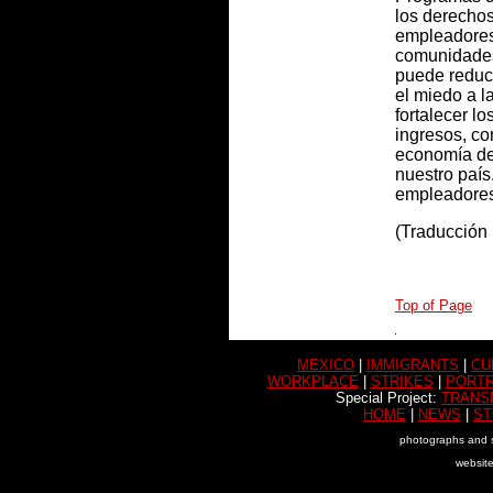
los derechos
empleadores
comunidades
puede reduci
el miedo a l
fortalecer lo
ingresos, con
economía de 
nuestro país
empleadores
(Traducción
Top of Page
MEXICO
|
IMMIGRANTS
|
CU
WORKPLACE
|
STRIKES
|
PORTR
Special Project:
TRANS
HOME
|
NEWS
|
ST
photographs and s
websit